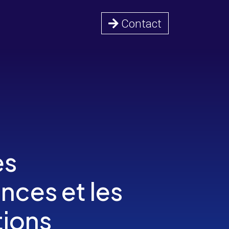
Contact
es
ces et les
tions