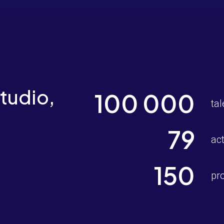
tudio,
100 000
tal
79
ac
150
pr