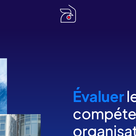
Évaluer
l
compéten
organisa