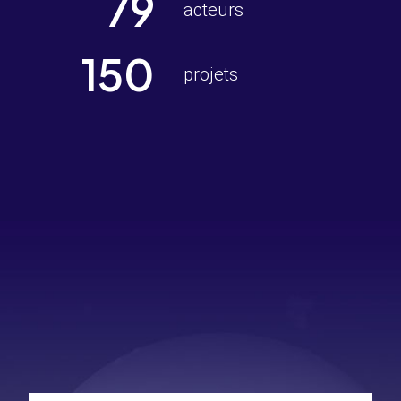
79
acteurs
150
projets